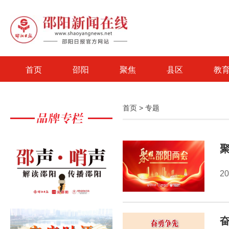
首页
邵阳
聚焦
县区
教
首页
>
专题
20
奋