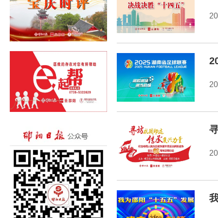
20
2
20
20